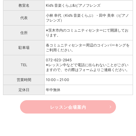
教室名
Kid’s 音楽くらぶ&ピアノフレンズ
小林 幸代（Kid’s 音楽くらぶ）・田中 美幸（ピアノ
代表
フレンズ）
※茨木市内のコミュニティセンターにて開講してお
住所
ります。
各コミュニティセンター周辺のコインパーキングを
駐車場
ご利用ください。
072-623-2945
TEL
※レッスン中などで電話に出られないことがござい
ますので、その際はフォームよりご連絡ください。
営業時間
10:00～21:00
定休日
年中無休
レッスン会場案内