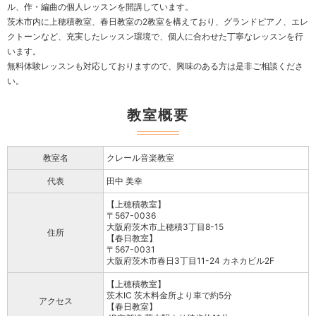
ル、作・編曲の個人レッスンを開講しています。
茨木市内に上穂積教室、春日教室の2教室を構えており、グランドピアノ、エレ
クトーンなど、充実したレッスン環境で、個人に合わせた丁寧なレッスンを行
います。
無料体験レッスンも対応しておりますので、興味のある方は是非ご相談くださ
い。
教室概要
教室名
クレール音楽教室
代表
田中 美幸
【上穂積教室】
〒567-0036
大阪府茨木市上穂積3丁目8-15
住所
【春日教室】
〒567-0031
大阪府茨木市春日3丁目11-24 カネカビル2F
【上穂積教室】
茨木IC 茨木料金所より車で約5分
アクセス
【春日教室】