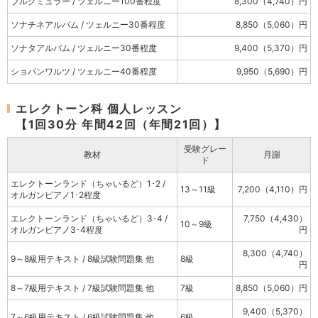
ブルグミュラー / ツェルニー100番程度
8,300（4,740）円
ソナチネアルバム / ツェルニー30番程度
8,850（5,060）円
ソナタアルバム / ツェルニー30番程度
9,400（5,370）円
ショパンワルツ / ツェルニー40番程度
9,950（5,690）円
エレクトーン科 個人レッスン
【1回30分 年間42回（年間21回）】
受験グレー
教材
月謝
ド
エレクトーンランド（ちゃいるど）1･2 /
13～11級
7,200（4,110）円
オルガンピアノ1･2程度
エレクトーンランド（ちゃいるど）3･4 /
7,750（4,430）
10～9級
オルガンピアノ3･4程度
円
8,300（4,740）
9～8級用テキスト / 8級試験問題集 他
8級
円
8～7級用テキスト / 7級試験問題集 他
7級
8,850（5,060）円
9,400（5,370）
7～6級用テキスト / 6級試験問題集 他
6級