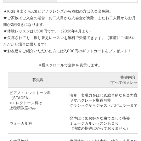
★Kid’s 音楽くらぶ&ピアノフレンズから移動の方は入会金免除。
★ご家族でご入会の場合、お二人目から入会金が免除、またお二人目からお月
謝が2割引きになります。
★体験レッスンは1,500
円です。（2026年4月より）
★欠席されても、振り替えレッスンを無料で受講できます。（事前にご連絡い
ただいた場合に限ります）
★お友達をご紹介いただいた方には2,000
円のギフトカードをプレゼント！
※横スクロールで全体を表示します。
指導内容
募集科
（すべて個人レッ
ピアノ・エレクトーン科
演奏・表現力をはじめ総合的な音楽力育
（STAGEA）
ヤマハグレード取得可能
※エレクトーン科は
クラシックからジャズ・ポピュラーまで
上穂積教室のみ
発声はじめお好きな曲で楽しく指導
ヴォーカル科
ミュージカルレッスンもＯＫ
（演歌の指導はやっておりません）