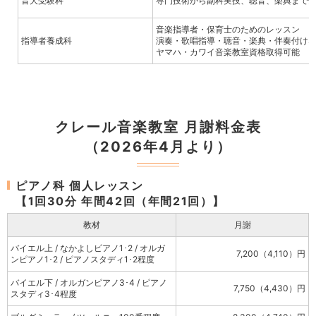
音大受験科
専門技術から副科実技、聴音、楽典まで
音楽指導者・保育士のためのレッスン
指導者養成科
演奏・歌唱指導・聴音・楽典・伴奏付け
ヤマハ・カワイ音楽教室資格取得可能
クレール音楽教室 月謝料金表
（2026年4月より）
ピアノ科 個人レッスン
【1回30分 年間42回（年間21回）】
教材
月謝
バイエル上 / なかよしピアノ1･2 / オルガ
7,200（4,110）円
ンピアノ1･2 / ピアノスタディ1･2程度
バイエル下 / オルガンピアノ3･4 / ピアノ
7,750（4,430）円
スタディ3･4程度