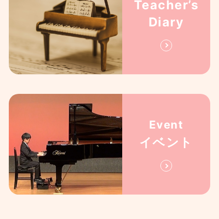
Teacher’s
Diary
Event
イベント