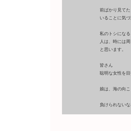
前ばかり見てた
いることに気づ
私のトシになる
人は、時には周
と思います。
皆さん
聡明な女性を目
娘は、海の向こ
負けられないな