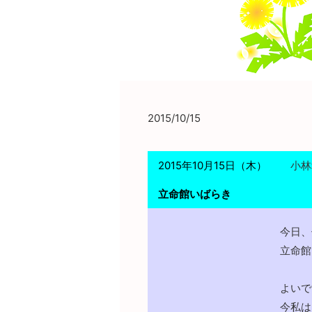
2015/10/15
2015年10月15日（木）
小林
立命館いばらき
今日、
立命館
よいで
今私は