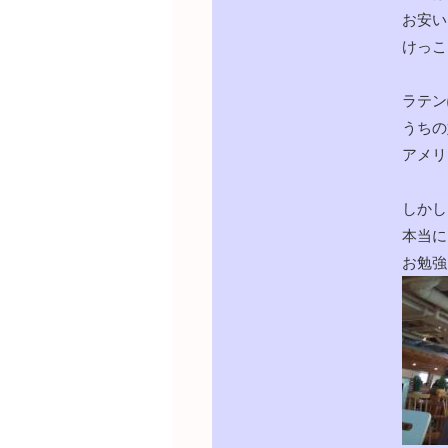
お安い
けっこ
ラテン
うちの
アメリ
しかし
本当に
お勉強