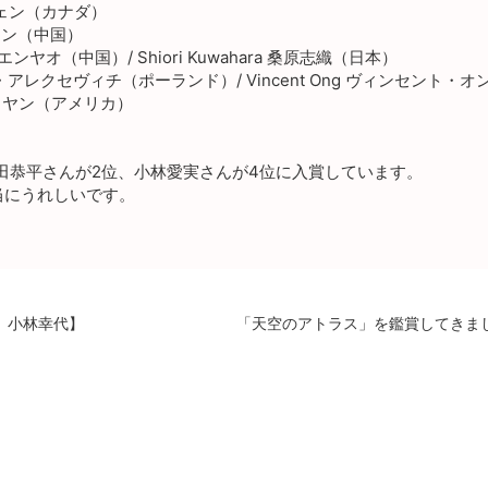
・チェン（カナダ）
ートン（中国）
ィエンヤオ（中国）/ Shiori Kuwahara 桑原志織（日本）
ピオトル・アレクセヴィチ（ポーランド）/ Vincent Ong ヴィンセント
アム・ヤン（アメリカ）
反田恭平さんが2位、小林愛実さんが4位に入賞しています。
当にうれしいです。
日）小林幸代】
「天空のアトラス」を鑑賞してきまし