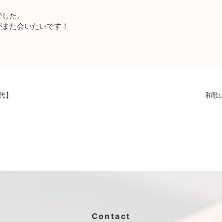
でした。
がまた会いたいです！
代】
和歌
Contact