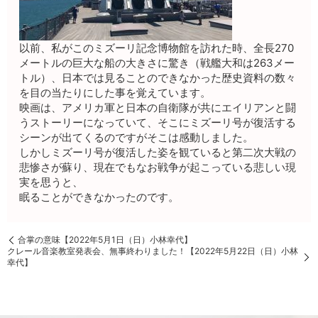
以前、私がこのミズーリ記念博物館を訪れた時、全長270
メートルの巨大な船の大きさに驚き（戦艦大和は263メー
トル）、日本では見ることのできなかった歴史資料の数々
を目の当たりにした事を覚えています。
映画は、アメリカ軍と日本の自衛隊が共にエイリアンと闘
うストーリーになっていて、そこにミズーリ号が復活する
シーンが出てくるのですがそこは感動しました。
しかしミズーリ号が復活した姿を観ていると第二次大戦の
悲惨さが蘇り、現在でもなお戦争が起こっている悲しい現
実を思うと、
眠ることができなかったのです。
合掌の意味【2022年5月1日（日）小林幸代】
クレール音楽教室発表会、無事終わりました！【2022年5月22日（日）小林
幸代】