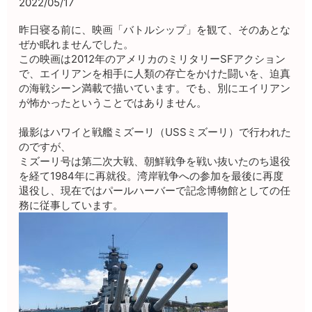
2022/05/17
昨日寝る前に、映画「バトルシップ」を観て、そのあとな
ぜか眠れませんでした。
この映画は2012年のアメリカのミリタリーSFアクション
で、エイリアンを相手に人類の存亡をかけた闘いを、迫真
の海戦シーン満載で描いています。でも、別にエイリアン
が怖かったということではありません。
撮影はハワイと戦艦ミズーリ（USSミズーリ）で行われた
のですが、
ミズーリ号は第二次大戦、朝鮮戦争を戦い抜いたのち退役
を経て1984年に再就役。湾岸戦争への参加を最後に再度
退役し、現在ではパールハーバーで記念博物館としての任
務に従事しています。